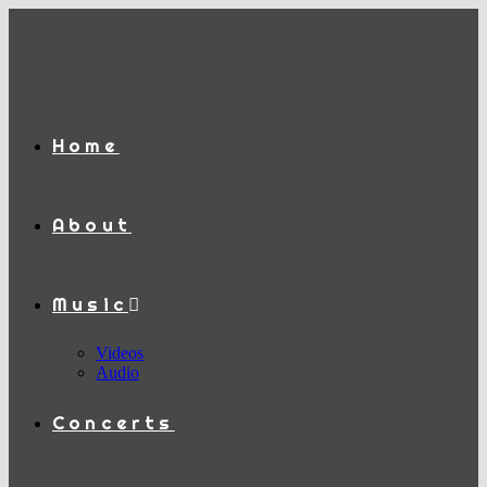
Zum
Inhalt
springen
Home
About
Music
Videos
Audio
Concerts