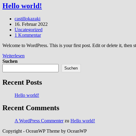
Hello world!
Beitrags-
castillokazaki
Autor:
Beitrag
16. Februar 2022
veröffentlicht:
Beitrags-
Uncategorized
Kategorie:
Beitrags-
1 Kommentar
Kommentare:
Welcome to WordPress. This is your first post. Edit or delete it, then st
Hello
Weiterlesen
world!
Suchen
Suchen
Recent Posts
Hello world!
Recent Comments
A WordPress Commenter
zu
Hello world!
Copyright - OceanWP Theme by OceanWP